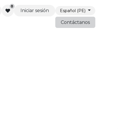
0
Iniciar sesión
Español (PE)
Contáctanos
unidad PGM
Solicitar soporte TI
Eventos